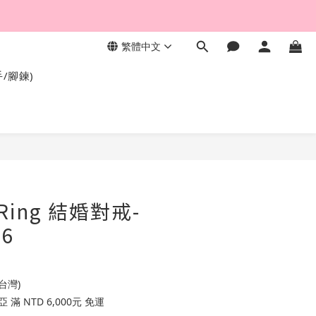
繁體中文
，終身保固不退色。
手/腳鍊)
 Ring 結婚對戒-
96
台灣)
滿 NTD 6,000元 免運