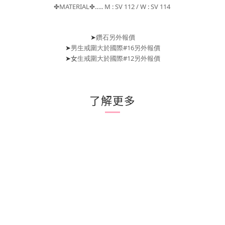
MATERIAL
….. M : SV 112 / W : SV 114
✤
✤
➤
鑽石另外報價
#16
➤
男生戒圍大於國際
另外報價
#12
➤
女
生戒圍大於國際
另外報價
了解更多