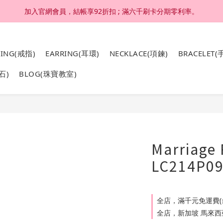
加入官網會員，結帳享92折扣 ; 滿六千刷卡分期零利率。
加入官網會員，結帳享92折扣 ; 滿六千刷卡分期零利率。
4K 18K金，非鍍金非注金；洗澡，運動(汗水)，潛水(海水)，皆可佩戴
RING(戒指)
EARRING(耳環)
NECKLACE(項鍊)
BRACELET(
加入官網會員，結帳享92折扣 ; 滿六千刷卡分期零利率。
石)
BLOG(珠寶教室)
Marriage
LC214P0
全店，滿千元免運費(
全店，新加坡 馬來西亞 