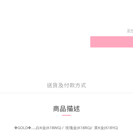
若
送貨及付款方式
商品描述
GOLD
…..
K
(K18WG) /
(K18RG)/
K
(K18YG)
✤
✤
白
金
玫瑰金
黃
金