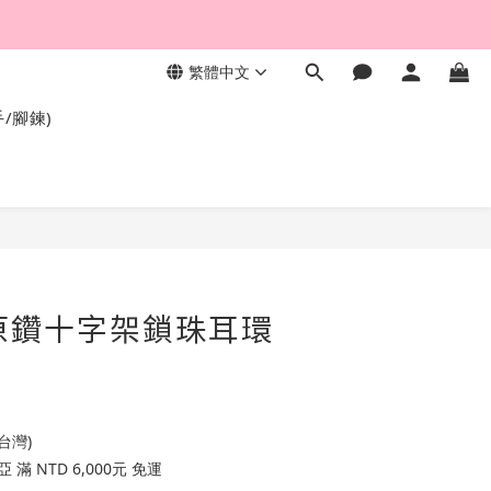
繁體中文
，終身保固不退色。
手/腳鍊)
色原鑽十字架鎖珠耳環
台灣)
滿 NTD 6,000元 免運