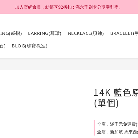
加入官網會員，結帳享92折扣 ; 滿六千刷卡分期零利率。
加入官網會員，結帳享92折扣 ; 滿六千刷卡分期零利率。
4K 18K金，非鍍金非注金；洗澡，運動(汗水)，潛水(海水)，皆可佩戴
RING(戒指)
EARRING(耳環)
NECKLACE(項鍊)
BRACELET(
加入官網會員，結帳享92折扣 ; 滿六千刷卡分期零利率。
石)
BLOG(珠寶教室)
14K 藍
(單個)
全店，滿千元免運費(
全店，新加坡 馬來西亞 