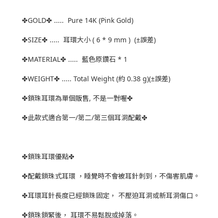
✤GOLD✤ ..... Pure 14K (Pink Gold)
✤SIZE✤ ..... 耳環大小 ( 6 * 9 mm ) (±誤差)
✤MATERIAL✤ ..... 藍色原鑽石 * 1
✤WEIGHT✤ ..... Total Weight (約 0.38 g)(±誤差)
✤鎖珠耳環為單個販售, 不是一對喔✤
✤此款式適合第一/第二/第三個耳洞配戴✤
✤鎖珠耳環優點✤
✤配戴鎖珠式耳環 ，睡覺時不會被耳針刺到，不傷害肌膚。
✤耳環耳針長度已經鎖珠固定， 不壓迫耳洞或新耳洞傷口。
✤鎖珠鎖緊後， 耳環不易鬆脫或掉落。