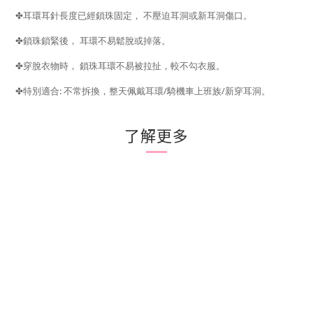
✤
耳環耳針長度已經鎖珠固定，
不壓迫耳洞或新耳洞傷口。
✤
鎖珠鎖緊後，
耳環不易鬆脫或掉落。
✤
穿脫衣物時，
鎖珠耳環不易被拉扯，較不勾衣服。
:
/
/
✤
特別適合
不常拆換，整天佩戴耳環
騎機車上班族
新穿耳洞。
了解更多