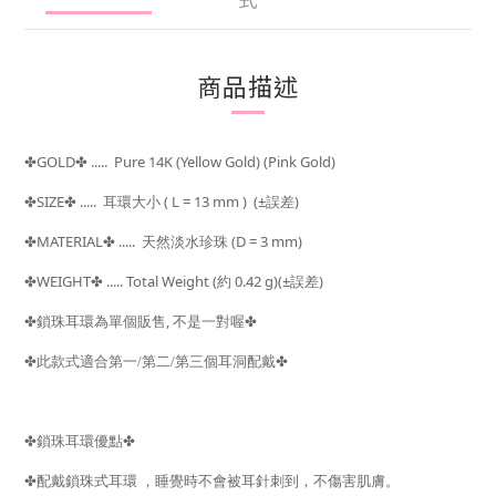
商品描述
GOLD
..... Pure 14K (Yellow Gold) (Pink Gold)
✤
✤
SIZE
..... 耳環
大小 ( L = 13 mm ) (±
)
✤
✤
誤差
MATERIAL
..... 天然淡水珍珠 (D = 3 mm)
✤
✤
WEIGHT
..... Total Weight (
約 0.42 g)(±
)
✤
✤
誤差
,
✤
鎖珠耳環為單個販售
不是一對喔
✤
✤
✤
此款式適合第一/第二/第三個耳洞配戴
✤
鎖珠耳環優點
✤
✤
配戴鎖珠式耳環
，睡覺時不會被耳針刺到，不傷害肌膚。