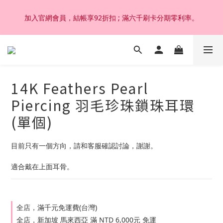
加入官網會員，結帳享92折扣 ; 滿六千刷卡分期零利率。
加入官網會員，結帳享92折扣 ; 滿六千刷卡分期零利率。
韓國設計製作。純14K 18K金，非鍍金非注金；洗澡，運動(汗
水)，潛水(海水)，皆可佩戴，終身保固不退色。
14K Feathers Pearl
加入官網會員，結帳享92折扣 ; 滿六千刷卡分期零利率。
Piercing 羽毛珍珠鎖珠耳環
(單個)
目前只有一個方向，請和客服確認討論，謝謝。
適合戴在上面耳骨。
全店，滿千元免運費(台灣)
全店，新加坡 馬來西亞 滿 NTD 6,000元 免運