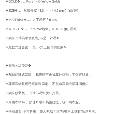
GOLD
..... Pure 14K (Yellow Gold)
✤
✤
SIZE
..... 耳環
長寬 ( 8.3 mm * 4.2 mm) (±
)
✤
✤
誤差
MATERIAL
..... 人工鑽石 * 6 pcs
✤
✤
WEIGHT
..... Total Weight (
約 0. 30 g)(±
)
✤
✤
誤差
,
✤
鎖珠耳環為單個販售
不是一對喔
✤
✤
✤
此款式適合第一/第二/第三個耳洞配戴
✤
鎖珠耳環優點
✤
✤
配戴鎖珠式耳環
，睡覺時不會被耳針刺到，不傷害肌膚。
✤
耳環耳針長度已經鎖珠固定，
不壓迫耳洞或新耳洞傷口。
✤
鎖珠鎖緊後，
耳環不易鬆脫或掉落。
✤
穿脫衣物時，
鎖珠耳環不易被拉扯，較不勾衣服。
:
/
/
✤
特別適合
不常拆換，整天佩戴耳環
騎機車上班族
新穿耳洞。