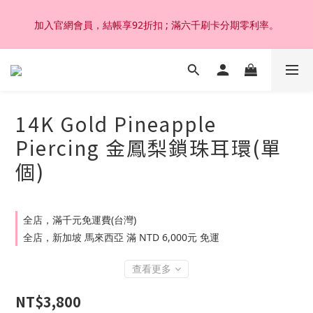
加入官網會員，結帳享92折扣 ; 滿六千刷卡分期零利率。
加入官網會員，結帳享92折扣 ; 滿六千刷卡分期零利率。
韓國設計製作。純14K 18K金，非鍍金非注金；洗澡，運動(汗
水)，潛水(海水)，皆可佩戴，終身保固不退色。
14K Gold Pineapple
加入官網會員，結帳享92折扣 ; 滿六千刷卡分期零利率。
Piercing 金鳳梨鎖珠耳環(單
個)
全店，滿千元免運費(台灣)
全店，新加坡 馬來西亞 滿 NTD 6,000元 免運
查看更多
NT$3,800