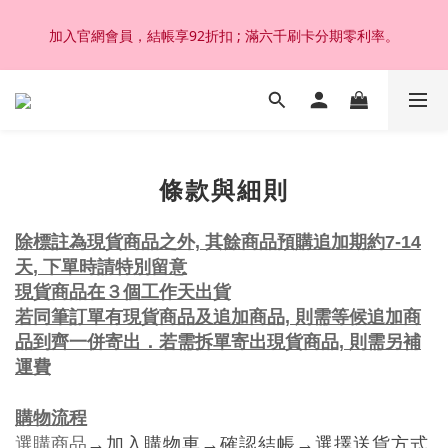
加入官網會員，結帳享92折扣 ; 滿六千刷卡分期零利率。
加入官網會員，結帳享92折扣 ; 滿六千刷卡分期零利率。
韓國設計製作。純14K 18K金，非鍍金非注金；洗澡，運動(汗
水)，潛水(海水)，皆可佩戴，終身保固不退色。
加入官網會員，結帳享92折扣 ; 滿六千刷卡分期零利率。
條款與細則
除標註為現貨商品之外, 其餘商品預購追加期約7-14
天
,
下單時請特別留意
現貨商品在３個工作天出貨
若同筆訂單有現貨商品及追加商品, 則需等候追加商
品到齊一併寄出．若需拆單寄出現貨商品, 則需另補
運費
購物流程
選購商品
→
加入購物車
→
確認結帳
→
選擇送貨方式