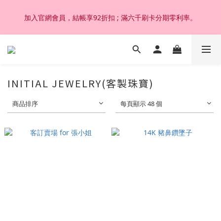
加入官網會員，結帳享92折扣 ; 滿六千刷卡分期零利率。
加入官網會員，結帳享92折扣 ; 滿六千刷卡分期零利率。
韓國設計製作。純14K 18K金，非鍍金非注金；洗澡，運動(汗
水)，潛水(海水)，皆可佩戴，終身保固不退色。
加入官網會員，結帳享92折扣 ; 滿六千刷卡分期零利率。
INITIAL JEWELRY(客製珠寶)
商品排序
每頁顯示 48 個