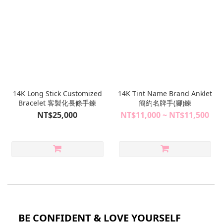
14K Long Stick Customized
14K Tint Name Brand Anklet
Bracelet 客製化長條手鍊
簡約名牌手(腳)鍊
NT$25,000
NT$11,000 ~ NT$11,500
BE CONFIDENT & LOVE YOURSELF