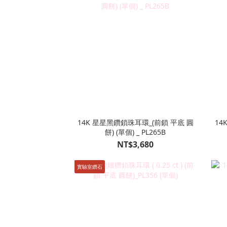
14K 星星黑鑽鎖珠耳環_(前鎖 平底 圓
14
餅) (單個) _ PL265B
NT$3,680
實驗室鑽石