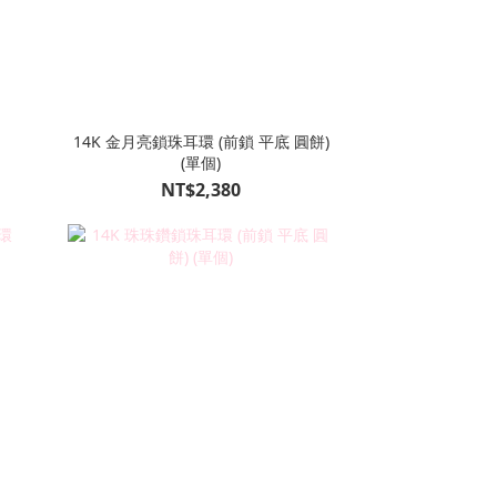
14K 金月亮鎖珠耳環 (前鎖 平底 圓餅)
(單個)
NT$2,380