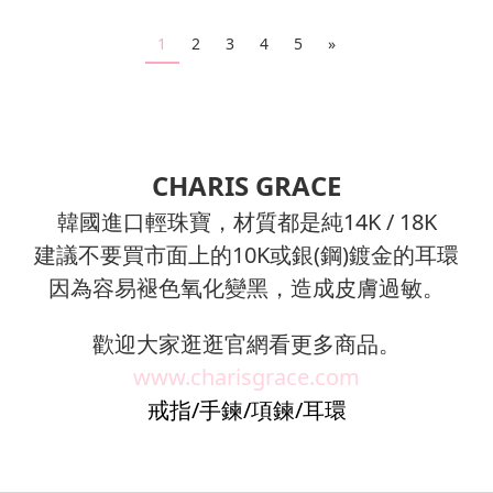
1
2
3
4
5
»
CHARIS GRACE
韓國進口輕珠寶，材質都是純14K / 18K
建議不要買市面上的10K或銀(鋼)鍍金的耳環
因為容易褪色氧化變黑，造成皮膚過敏。
歡迎大家逛逛官網看更多商品。
www.charisgrace.com
戒指/手鍊/項鍊/耳環