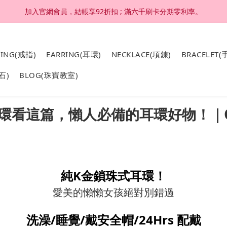
加入官網會員，結帳享92折扣 ; 滿六千刷卡分期零利率。
加入官網會員，結帳享92折扣 ; 滿六千刷卡分期零利率。
4K 18K金，非鍍金非注金；洗澡，運動(汗水)，潛水(海水)，皆可佩戴
RING(戒指)
EARRING(耳環)
NECKLACE(項鍊)
BRACELET(
加入官網會員，結帳享92折扣 ; 滿六千刷卡分期零利率。
石)
BLOG(珠寶教室)
看這篇，懶人必備的耳環好物！｜CHA
純K金鎖珠式耳環！
愛美的懶懶女孩絕對別錯過
洗澡/睡覺/戴安全帽/24Hrs 配戴