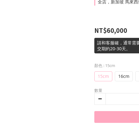
全店，新加坡 馬來西亞 
NT$60,000
請和客服確，通常需要選
交期約20-30天。
顏色
: 15cm
15cm
16cm
數量