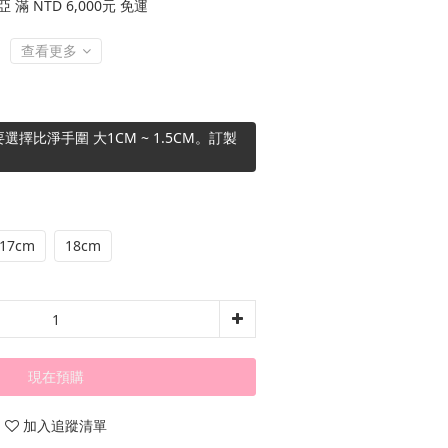
滿 NTD 6,000元 免運
查看更多
擇比淨手圍 大1CM ~ 1.5CM。訂製
17cm
18cm
現在預購
加入追蹤清單