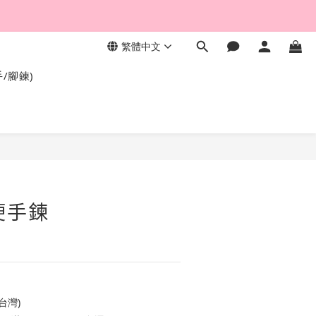
繁體中文
，終身保固不退色。
手/腳鍊)
硬手鍊
台灣)