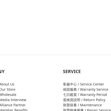
NY
SERVICE
bout Us
客服中心 / Service Center
ur Store
保固服務 / Warranty Service
holesale
七日鑑賞 / Warranty Period
edia Interview
退換貨說明 / Return Policy
liance Partner
珠寶保養 / Maintenance
ember Benefits
珠寶維修服務 / Repair Service