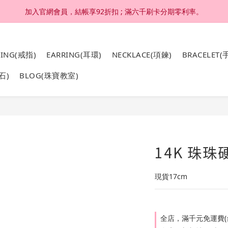
加入官網會員，結帳享92折扣 ; 滿六千刷卡分期零利率。
加入官網會員，結帳享92折扣 ; 滿六千刷卡分期零利率。
4K 18K金，非鍍金非注金；洗澡，運動(汗水)，潛水(海水)，皆可佩戴
RING(戒指)
EARRING(耳環)
NECKLACE(項鍊)
BRACELET(
加入官網會員，結帳享92折扣 ; 滿六千刷卡分期零利率。
石)
BLOG(珠寶教室)
14K 珠珠
現貨17cm
全店，滿千元免運費(