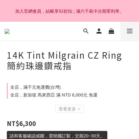
加入官網會員，結帳享92折扣 ; 滿六千刷卡分期零利率。
加入官網會員，結帳享92折扣 ; 滿六千刷卡分期零利率。
韓國設計製作。純14K 18K金，非鍍金非注金；洗澡，運動(汗
水)，潛水(海水)，皆可佩戴，終身保固不退色。
14K Tint Milgrain CZ Ring
加入官網會員，結帳享92折扣 ; 滿六千刷卡分期零利率。
簡約珠邊鑽戒指
全店，滿千元免運費(台灣)
全店，新加坡 馬來西亞 滿 NTD 6,000元 免運
查看更多
NT$6,300
請和客服確認戒圍，需韓國訂製，交期20~30天。