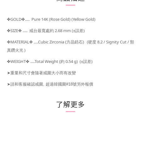
GOLD
..... Pure 14K (Rose Gold) (Yellow Gold)
✤
✤
SIZE
..... 戒台最寬處約 2.68 mm
(±
)
✤
✤
誤差
MATERIAL
.....Cubic Zirconia (方晶鋯石) (硬度 8.2 / Signity Cut / 類
✤
✤
真鑽火光 )
WEIGHT
.....Total Weight (約 0.54
g) (±
)
✤
✤
誤差
➤
重量和尺寸會隨著戒圍大小而有改變
➤請和客服確認戒圍, 超過韓國圍#18號另外報價
了解更多