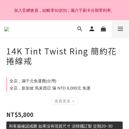
加入官網會員，結帳享92折扣 ; 滿六千刷卡分期零利率。
加入官網會員，結帳享92折扣 ; 滿六千刷卡分期零利率。
韓國設計製作。純14K 18K金，非鍍金非注金；洗澡，運動(汗
水)，潛水(海水)，皆可佩戴，終身保固不退色。
14K Tint Twist Ring 簡約花
加入官網會員，結帳享92折扣 ; 滿六千刷卡分期零利率。
捲線戒
全店，滿千元免運費(台灣)
全店，新加坡 馬來西亞 滿 NTD 6,000元 免運
查看更多
NT$5,800
和客服確認戒圍 如果沒有現貨尺寸 須韓國訂製 交期20~30