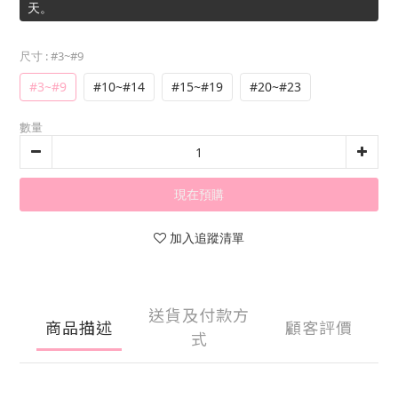
天。
尺寸
: #3~#9
#3~#9
#10~#14
#15~#19
#20~#23
數量
現在預購
加入追蹤清單
送貨及付款方
商品描述
顧客評價
式