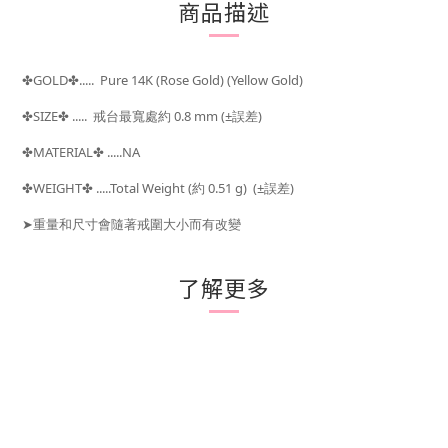
商品描述
GOLD
..... Pure 14K (Rose Gold) (Yellow Gold)
✤
✤
SIZE
..... 戒台最寬處約 0.8 mm
(±
)
✤
✤
誤差
MATERIAL
.....NA
✤
✤
WEIGHT
.....Total Weight (約 0.51
g) (±
)
✤
✤
誤差
➤
重量和尺寸會隨著戒圍大小而有改變
了解更多