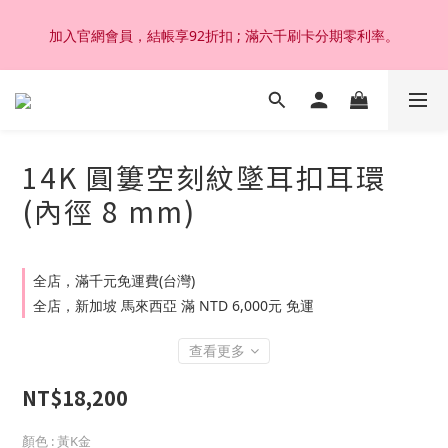
加入官網會員，結帳享92折扣 ; 滿六千刷卡分期零利率。
加入官網會員，結帳享92折扣 ; 滿六千刷卡分期零利率。
韓國設計製作。純14K 18K金，非鍍金非注金；洗澡，運動(汗
水)，潛水(海水)，皆可佩戴，終身保固不退色。
14K 圓簍空刻紋墜耳扣耳環
加入官網會員，結帳享92折扣 ; 滿六千刷卡分期零利率。
(內徑 8 mm)
全店，滿千元免運費(台灣)
全店，新加坡 馬來西亞 滿 NTD 6,000元 免運
查看更多
NT$18,200
顏色
: 黃K金