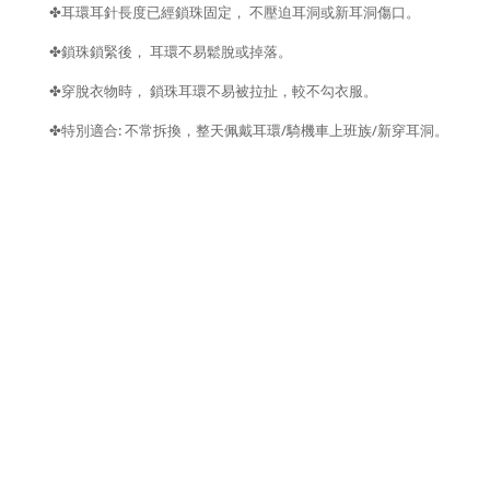
✤
耳環耳針長度已經鎖珠固定，
不壓迫耳洞或新耳洞傷口。
✤
鎖珠鎖緊後，
耳環不易鬆脫或掉落。
✤
穿脫衣物時，
鎖珠耳環不易被拉扯，較不勾衣服。
:
/
/
✤
特別適合
不常拆換，整天佩戴耳環
騎機車上班族
新穿耳洞。