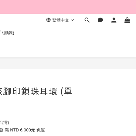
繁體中文
，終身保固不退色。
手/腳鍊)
孩腳印鎖珠耳環 (單
台灣)
滿 NTD 6,000元 免運