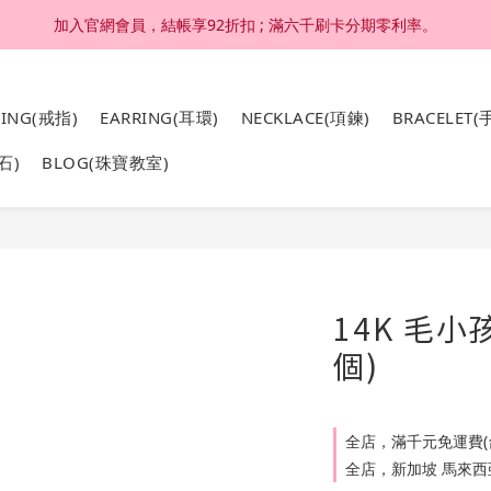
加入官網會員，結帳享92折扣 ; 滿六千刷卡分期零利率。
加入官網會員，結帳享92折扣 ; 滿六千刷卡分期零利率。
4K 18K金，非鍍金非注金；洗澡，運動(汗水)，潛水(海水)，皆可佩戴
RING(戒指)
EARRING(耳環)
NECKLACE(項鍊)
BRACELET(
加入官網會員，結帳享92折扣 ; 滿六千刷卡分期零利率。
石)
BLOG(珠寶教室)
14K 毛小
個)
全店，滿千元免運費(
全店，新加坡 馬來西亞 