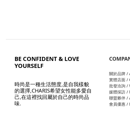
BE CONFIDENT & LOVE
COMPA
YOURSELF
關於品牌 / A
實體店面 / O
時尚是一種生活態度,是自我樣貌
批發洽詢 / W
的選擇,CHARIS希望女性能多愛自
媒體採訪 / M
己,在這裡找回屬於自己的時尚品
聯盟夥伴 / Al
味.
會員優惠 / M