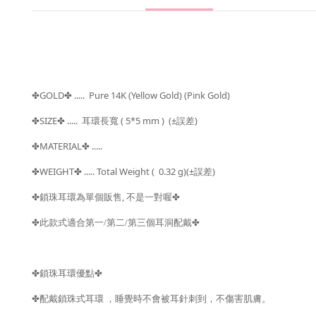
GOLD
..... Pure 14K (Yellow Gold) (Pink Gold)
✤
✤
SIZE
..... 耳環長寬
( 5*5 mm )
(±
)
✤
✤
誤差
MATERIAL
.....
✤
✤
WEIGHT
..... Total Weight (
0.32 g)(±
)
✤
✤
誤差
,
✤
鎖珠耳環為單個販售
不是一對喔
✤
✤
✤
此款式適合第一/第二/第三個耳洞配戴
✤
鎖珠耳環優點
✤
✤
配戴鎖珠式耳環
，睡覺時不會被耳針刺到，不傷害肌膚。