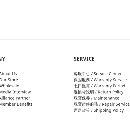
NY
SERVICE
bout Us
客服中心 / Service Center
ur Store
保固服務 / Warranty Service
holesale
七日鑑賞 / Warranty Period
edia Interview
退換貨說明 / Return Policy
liance Partner
珠寶保養 / Maintenance
ember Benefits
珠寶維修服務 / Repair Service
運送政策 / Shipping Policy