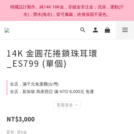
韓國設計製作。純14K 18K金，非鍍金非注金；洗澡，運動(汗
加入官網會員，結帳享92折扣 ; 滿六千刷卡分期零利率。
水)，潛水(海水)，皆可佩戴，終身保固不退色。
加入官網會員，結帳享92折扣 ; 滿六千刷卡分期零利率。
14K 金圓花捲鎖珠耳環
_ES799 (單個)
全店，滿千元免運費(台灣)
全店，新加坡 馬來西亞 滿 NTD 6,000元 免運
查看更多
NT$3,000
顏色
: 黃k金