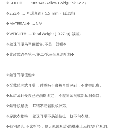
GOLD
..... Pure 14K (Yellow Gold)(Pink Gold)
✤
✤
SIZE
..... 耳環直徑
( 5.5 mm )
(±
)
✤
✤
誤差
MATERIAL
..... N/A
✤
✤
WEIGHT
..... Total Weight (
0.27 g)(±
)
✤
✤
誤差
,
✤
鎖珠耳環為單個販售
不是一對喔
✤
✤
✤
此款式適合第一/第二/第三個耳洞配戴
✤
鎖珠耳環優點
✤
✤
配戴鎖珠式耳環
，睡覺時不會被耳針刺到，不傷害肌膚。
✤
耳環耳針長度已經鎖珠固定，
不壓迫耳洞或新耳洞傷口。
✤
鎖珠鎖緊後，
耳環不易鬆脫或掉落。
✤
穿脫衣物時，
鎖珠耳環不易被拉扯，較不勾衣服。
:
/
/
✤
特別適合
不常拆換，整天佩戴耳環
騎機車上班族
新穿耳洞。