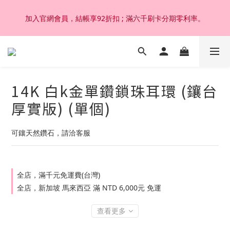
加入官網會員，結帳享92折扣 ; 滿六千刷卡分期零利率。
加入官網會員，結帳享92折扣 ; 滿六千刷卡分期零利率。
韓國設計製作。純14K 18K金，非鍍金非注金；洗澡，運動(汗
水)，潛水(海水)，皆可佩戴，終身保固不退色。
14K 白k金單鑽鎖珠耳環 (鑲台
加入官網會員，結帳享92折扣 ; 滿六千刷卡分期零利率。
厚實版) (單個)
可鑲天然鑽石，請洽客服
全店，滿千元免運費(台灣)
全店，新加坡 馬來西亞 滿 NTD 6,000元 免運
查看更多