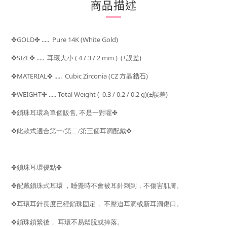
商品描述
GOLD
..... Pure 14K (White Gold)
✤
✤
SIZE
..... 耳環大小
( 4 / 3 / 2 mm )
(±
)
✤
✤
誤差
MATERIAL
.....
Cubic Zirconia (CZ 方晶鋯石)
✤
✤
WEIGHT
..... Total Weight (
0.3 / 0.2 / 0.2 g)(±
)
✤
✤
誤差
,
✤
鎖珠耳環為單個販售
不是一對喔
✤
✤
✤
此款式適合第一/第二/第三個耳洞配戴
✤
鎖珠耳環優點
✤
✤
配戴鎖珠式耳環
，睡覺時不會被耳針刺到，不傷害肌膚。
✤
耳環耳針長度已經鎖珠固定，
不壓迫耳洞或新耳洞傷口。
✤
鎖珠鎖緊後，
耳環不易鬆脫或掉落。