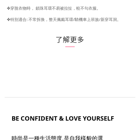
✤
穿脫衣物時，
鎖珠耳環不易被拉扯，較不勾衣服。
:
/
/
✤
特別適合
不常拆換，整天佩戴耳環
騎機車上班族
新穿耳洞。
了解更多
BE CONFIDENT & LOVE YOURSELF
時尚是一種生活態度,是自我樣貌的選