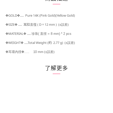
GOLD
..... Pure 14K (Pink Gold)(Yellow Gold)
✤
✤
SIZE
.....
耳扣直徑 ( D = 12
mm )
(±
)
✤
✤
誤差
MATERIAL
.....
✤
✤
珍珠( 直徑 =
8 mm) * 2 pcs
WEIGHT
.....Total Weight (約 2.77
g) (±
)
✤
✤
誤差
(±
)
✤耳環內徑
✤.....
10 mm
誤差
了解更多