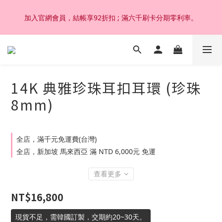
加入官網會員，結帳享92折扣 ; 滿六千刷卡分期零利率。
加入官網會員，結帳享92折扣 ; 滿六千刷卡分期零利率。
韓國設計製作。純14K 18K金，非鍍金非注金；洗澡，運動(汗
水)，潛水(海水)，皆可佩戴，終身保固不退色。
14K 典雅珍珠耳扣耳環 (珍珠
加入官網會員，結帳享92折扣 ; 滿六千刷卡分期零利率。
8mm)
全店，滿千元免運費(台灣)
全店，新加坡 馬來西亞 滿 NTD 6,000元 免運
查看更多
NT$16,800
現貨不足，需韓國訂製，交期約20~30天。