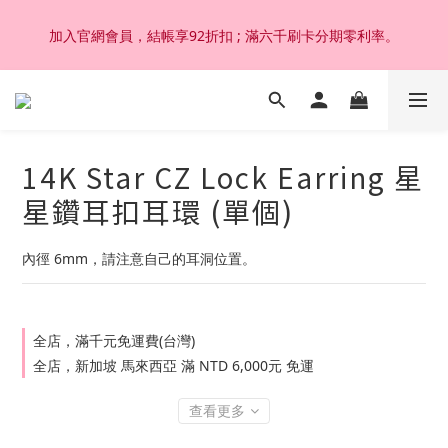
加入官網會員，結帳享92折扣 ; 滿六千刷卡分期零利率。
加入官網會員，結帳享92折扣 ; 滿六千刷卡分期零利率。
韓國設計製作。純14K 18K金，非鍍金非注金；洗澡，運動(汗
水)，潛水(海水)，皆可佩戴，終身保固不退色。
14K Star CZ Lock Earring 星
加入官網會員，結帳享92折扣 ; 滿六千刷卡分期零利率。
星鑽耳扣耳環 (單個)
內徑 6mm，請注意自己的耳洞位置。
全店，滿千元免運費(台灣)
全店，新加坡 馬來西亞 滿 NTD 6,000元 免運
查看更多