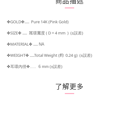
商品描述
GOLD
..... Pure 14K (Pink Gold)
✤
✤
SIZE
.....
耳環寬度 ( D = 4
mm )
(±
)
✤
✤
誤差
MATERIAL
.....
✤
✤
NA
WEIGHT
.....Total Weight (約 0.24
g) (±
)
✤
✤
誤差
(±
)
✤耳環內徑
✤.....
6 mm
誤差
了解更多