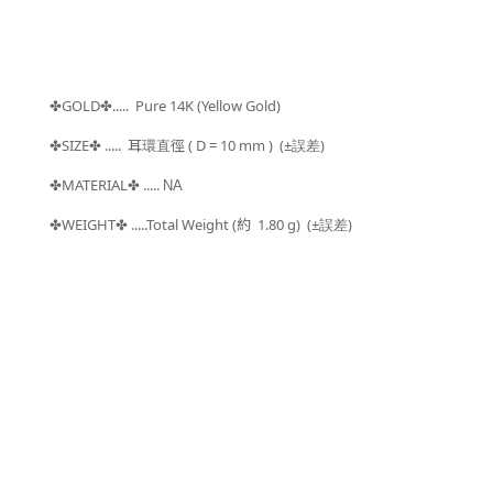
GOLD
..... Pure 14K (Yellow Gold)
✤
✤
SIZE
.....
耳環直徑 ( D = 10
mm )
(±
)
✤
✤
誤差
MATERIAL
.....
✤
✤
NA
WEIGHT
.....Total Weight (約 1.80
g) (±
)
✤
✤
誤差