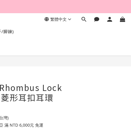
繁體中文
，終身保固不退色。
手/腳鍊)
 Rhombus Lock
g 金菱形耳扣耳環
台灣)
滿 NTD 6,000元 免運