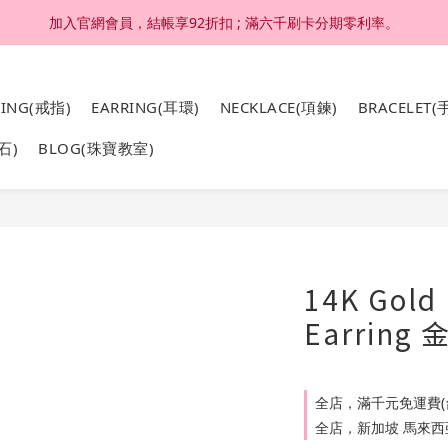
加入官網會員，結帳享92折扣 ; 滿六千刷卡分期零利率。
加入官網會員，結帳享92折扣 ; 滿六千刷卡分期零利率。
4K 18K金，非鍍金非注金；洗澡，運動(汗水)，潛水(海水)，皆可佩戴
RING(戒指)
EARRING(耳環)
NECKLACE(項鍊)
BRACELET(
加入官網會員，結帳享92折扣 ; 滿六千刷卡分期零利率。
石)
BLOG(珠寶教室)
14K Gold
Earrin
全店，滿千元免運費(
全店，新加坡 馬來西亞 