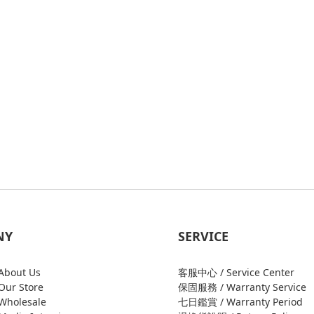
NY
SERVICE
bout Us
客服中心 / Service Center
ur Store
保固服務 / Warranty Service
holesale
七日鑑賞 / Warranty Period