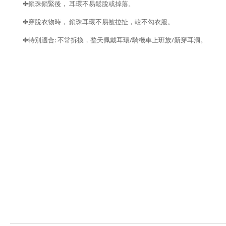
✤
鎖珠鎖緊後，
耳環不易鬆脫或掉落。
✤
穿脫衣物時，
鎖珠耳環不易被拉扯，較不勾衣服。
:
/
/
✤
特別適合
不常拆換，整天佩戴耳環
騎機車上班族
新穿耳洞。