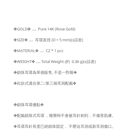
GOLD
..... Pure 14K (Rose Gold)
✤
✤
SIZE
.....
(D = 5 mm)(±
)
✤
✤
耳環直徑
誤差
MATERIAL
.....
CZ
* 1 pcs
✤
✤
WEIGHT
..... Total Weight (
0.36 g)(±
)
✤
✤
約
誤差
,
✤
鎖珠耳環為單個販售
不是一對喔
✤
✤
✤
此款式適合第二/第三個耳洞配戴
✤
鎖珠耳環優點
✤
✤
配戴鎖珠式耳環
，睡覺時不會被耳針刺到，不傷害肌膚。
✤
耳環耳針長度已經鎖珠固定，
不壓迫耳洞或新耳洞傷口。