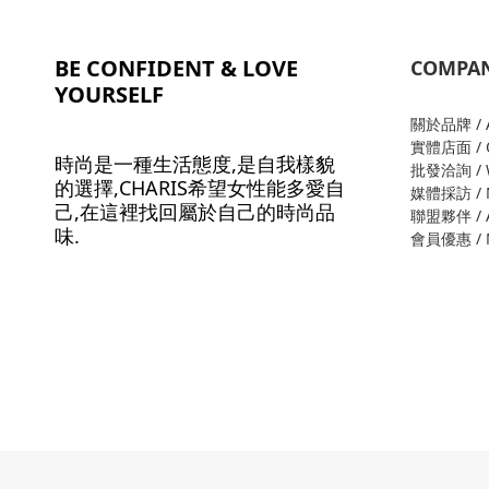
BE CONFIDENT & LOVE
COMPA
YOURSELF
關於品牌 / A
實體店面 / O
時尚是一種生活態度,是自我樣貌
批發洽詢 / W
的選擇,CHARIS希望女性能多愛自
媒體採訪 / M
己,在這裡找回屬於自己的時尚品
聯盟夥伴 / Al
味.
會員優惠 / M