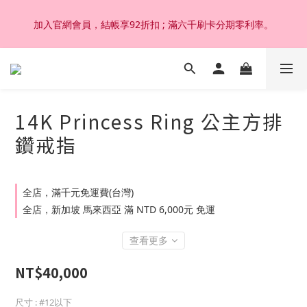
加入官網會員，結帳享92折扣 ; 滿六千刷卡分期零利率。
加入官網會員，結帳享92折扣 ; 滿六千刷卡分期零利率。
韓國設計製作。純14K 18K金，非鍍金非注金；洗澡，運動(汗
水)，潛水(海水)，皆可佩戴，終身保固不退色。
14K Princess Ring 公主方排
加入官網會員，結帳享92折扣 ; 滿六千刷卡分期零利率。
鑽戒指
全店，滿千元免運費(台灣)
全店，新加坡 馬來西亞 滿 NTD 6,000元 免運
查看更多
NT$40,000
尺寸
: #12以下