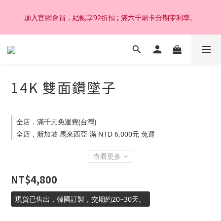
加入官網會員，結帳享92折扣 ; 滿六千刷卡分期零利率。
加入官網會員，結帳享92折扣 ; 滿六千刷卡分期零利率。
韓國設計製作。純14K 18K金，非鍍金非注金；洗澡，運動(汗
水)，潛水(海水)，皆可佩戴，終身保固不退色。
14K 雙面鑽墜子
加入官網會員，結帳享92折扣 ; 滿六千刷卡分期零利率。
全店，滿千元免運費(台灣)
全店，新加坡 馬來西亞 滿 NTD 6,000元 免運
查看更多
NT$4,800
現貨已售出，韓國訂製，交期約20~30天。