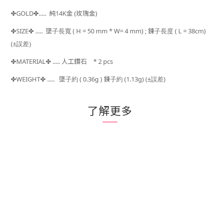
GOLD
.....
純14K金
(玫瑰金)
✤
✤
SIZE
..... 墜子長寬 ( H = 50 mm * W= 4 mm) ;
鍊子長度 ( L = 38cm)
✤
✤
(±
誤差)
MATERIAL
..... 人工鑽石 * 2 pcs
✤
✤
WEIGHT
.....
墜子約 ( 0.36g ) 鍊子約 (1.13g) (±
)
✤
✤
誤差
了解更多