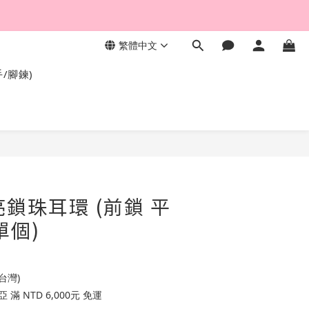
繁體中文
，終身保固不退色。
手/腳鍊)
亮鎖珠耳環 (前鎖 平
單個)
台灣)
滿 NTD 6,000元 免運