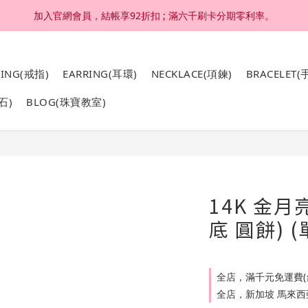
加入官網會員，結帳享92折扣 ; 滿六千刷卡分期零利率。
加入官網會員，結帳享92折扣 ; 滿六千刷卡分期零利率。
4K 18K金，非鍍金非注金；洗澡，運動(汗水)，潛水(海水)，皆可佩戴
RING(戒指)
EARRING(耳環)
NECKLACE(項鍊)
BRACELET(
加入官網會員，結帳享92折扣 ; 滿六千刷卡分期零利率。
石)
BLOG(珠寶教室)
14K 金月
底 圓餅) (
全店，滿千元免運費(
全店，新加坡 馬來西亞 