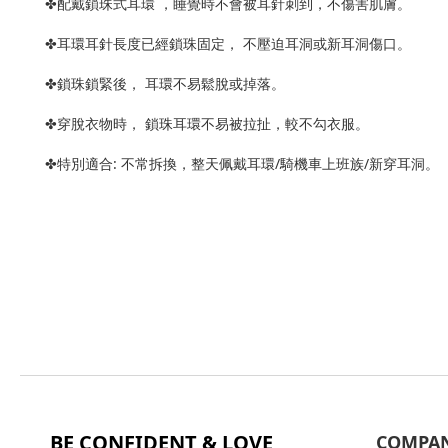
✤配戴鎖珠式耳環 ，睡覺時不會被耳針刺到，不傷害肌膚。
✤耳環耳針長度已經鎖珠固定， 不壓迫耳洞或新耳洞傷口。
✤鎖珠鎖緊後， 耳環不易鬆脫或掉落。
✤穿脫衣物時， 鎖珠耳環不易被拉扯，較不勾衣服。
✤特別適合: 不常拆換，整天佩戴耳環/騎機車上班族/新穿耳洞。
BE CONFIDENT & LOVE
COMPA