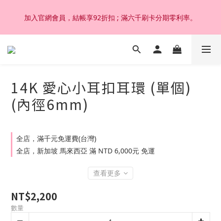
加入官網會員，結帳享92折扣 ; 滿六千刷卡分期零利率。
加入官網會員，結帳享92折扣 ; 滿六千刷卡分期零利率。
韓國設計製作。純14K 18K金，非鍍金非注金；洗澡，運動(汗
水)，潛水(海水)，皆可佩戴，終身保固不退色。
14K 愛心小耳扣耳環 (單個)
加入官網會員，結帳享92折扣 ; 滿六千刷卡分期零利率。
(內徑6mm)
全店，滿千元免運費(台灣)
全店，新加坡 馬來西亞 滿 NTD 6,000元 免運
查看更多
NT$2,200
數量