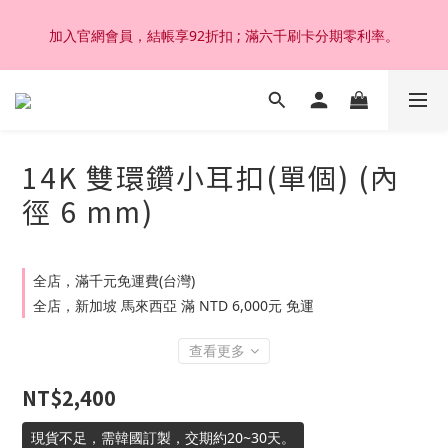
加入官網會員，結帳享92折扣 ; 滿六千刷卡分期零利率。
加入官網會員，結帳享92折扣 ; 滿六千刷卡分期零利率。
韓國設計製作。純14K 18K金，非鍍金非注金；洗澡，運動(汗
水)，潛水(海水)，皆可佩戴，終身保固不退色。
14K 雙環鑽小耳扣(單個) (內
加入官網會員，結帳享92折扣 ; 滿六千刷卡分期零利率。
徑 6 mm)
全店，滿千元免運費(台灣)
全店，新加坡 馬來西亞 滿 NTD 6,000元 免運
查看更多
NT$2,400
現貨不足，需韓國訂製，交期約20~30天。