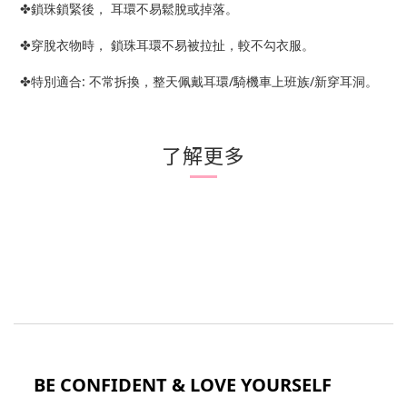
✤鎖珠鎖緊後， 耳環不易鬆脫或掉落。
✤穿脫衣物時， 鎖珠耳環不易被拉扯，較不勾衣服。
✤特別適合: 不常拆換，整天佩戴耳環/騎機車上班族/新穿耳洞。
了解更多
BE CONFIDENT & LOVE YOURSELF