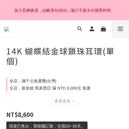
加入官網會員，結帳享92折扣 ; 滿六千刷卡分期零利率。
加入官網會員，結帳享92折扣 ; 滿六千刷卡分期零利率。
韓國設計製作。純14K 18K金，非鍍金非注金；洗澡，運動(汗
水)，潛水(海水)，皆可佩戴，終身保固不退色。
14K 蝴蝶結金球鎖珠耳環(單
加入官網會員，結帳享92折扣 ; 滿六千刷卡分期零利率。
個)
全店，滿千元免運費(台灣)
全店，新加坡 馬來西亞 滿 NTD 6,000元 免運
查看更多
NT$8,600
現貨已售出，需韓國訂製，交期20~30天。