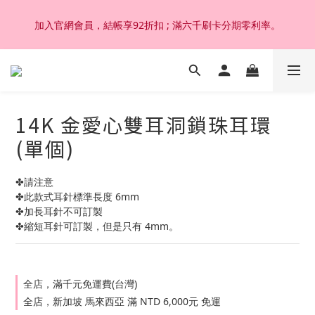
加入官網會員，結帳享92折扣 ; 滿六千刷卡分期零利率。
加入官網會員，結帳享92折扣 ; 滿六千刷卡分期零利率。
韓國設計製作。純14K 18K金，非鍍金非注金；洗澡，運動(汗
水)，潛水(海水)，皆可佩戴，終身保固不退色。
14K 金愛心雙耳洞鎖珠耳環
加入官網會員，結帳享92折扣 ; 滿六千刷卡分期零利率。
(單個)
✤請注意
✤此款式耳針標準長度 6mm 
✤加長耳針不可訂製
✤縮短耳針可訂製，但是只有 4mm。
全店，滿千元免運費(台灣)
全店，新加坡 馬來西亞 滿 NTD 6,000元 免運