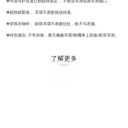
✤耳環耳針長度已經鎖珠固定， 不壓迫耳洞或新耳洞傷口。
✤鎖珠鎖緊後， 耳環不易鬆脫或掉落。
✤穿脫衣物時， 鎖珠耳環不易被拉扯，較不勾衣服。
✤特別適合: 不常拆換，整天佩戴耳環/騎機車上班族/新穿耳洞。
了解更多