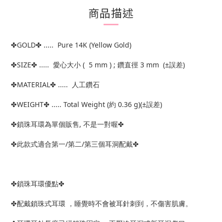
商品描述
✤GOLD✤ ..... Pure 14K (Yellow Gold)
✤SIZE✤ ..... 愛心大小 ( 5 mm ) ; 鑽直徑 3 mm (±誤差)
✤MATERIAL✤ ..... 人工鑽石
✤WEIGHT✤ ..... Total Weight (約 0.36 g)(±誤差)
✤鎖珠耳環為單個販售, 不是一對喔✤
✤此款式適合第一/第二/第三個耳洞配戴✤
✤鎖珠耳環優點✤
✤配戴鎖珠式耳環 ，睡覺時不會被耳針刺到，不傷害肌膚。