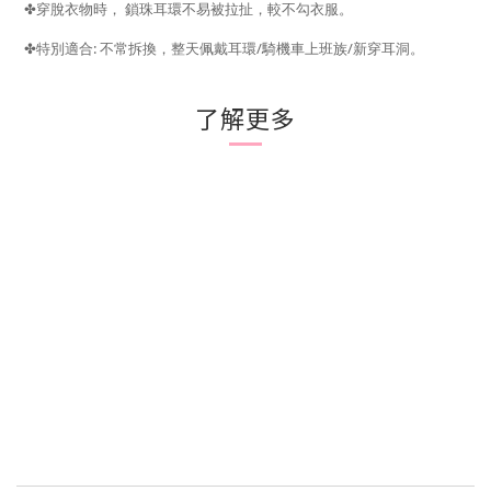
✤
穿脫衣物時，
鎖珠耳環不易被拉扯，較不勾衣服。
:
/
/
✤
特別適合
不常拆換，整天佩戴耳環
騎機車上班族
新穿耳洞。
了解更多