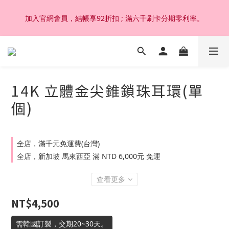
加入官網會員，結帳享92折扣 ; 滿六千刷卡分期零利率。
加入官網會員，結帳享92折扣 ; 滿六千刷卡分期零利率。
韓國設計製作。純14K 18K金，非鍍金非注金；洗澡，運動(汗
水)，潛水(海水)，皆可佩戴，終身保固不退色。
14K 立體金尖錐鎖珠耳環(單
加入官網會員，結帳享92折扣 ; 滿六千刷卡分期零利率。
個)
全店，滿千元免運費(台灣)
全店，新加坡 馬來西亞 滿 NTD 6,000元 免運
查看更多
NT$4,500
需韓國訂製，交期20~30天。