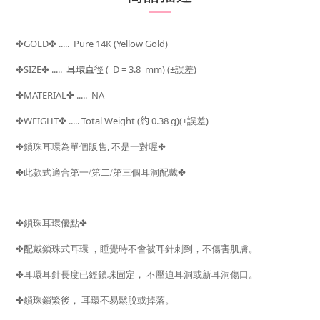
GOLD
..... Pure 14K (Yellow Gold)
✤
✤
SIZE
.....
耳環直徑 ( D = 3.8 mm) (±
)
✤
✤
誤差
MATERIAL
..... NA
✤
✤
WEIGHT
..... Total Weight (
約 0.38 g)(±
)
✤
✤
誤差
,
✤
鎖珠耳環為單個販售
不是一對喔
✤
✤
✤
此款式適合第一/第二/第三個耳洞配戴
✤
鎖珠耳環優點
✤
✤
配戴鎖珠式耳環
，睡覺時不會被耳針刺到，不傷害肌膚。
✤
耳環耳針長度已經鎖珠固定，
不壓迫耳洞或新耳洞傷口。
✤
鎖珠鎖緊後，
耳環不易鬆脫或掉落。