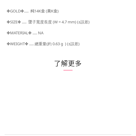
GOLD
.....
純14K金
(黃K金)
✤
✤
SIZE
..... 墜子寬度長度 (W = 4.7 mm)
(±
)
✤
✤
誤差
MATERIAL
..... NA
✤
✤
WEIGHT
.....
(
0.63 g ) (±
)
✤
✤
總重量
約
誤差
了解更多