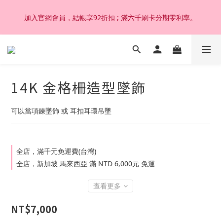
加入官網會員，結帳享92折扣 ; 滿六千刷卡分期零利率。
加入官網會員，結帳享92折扣 ; 滿六千刷卡分期零利率。
韓國設計製作。純14K 18K金，非鍍金非注金；洗澡，運動(汗
水)，潛水(海水)，皆可佩戴，終身保固不退色。
14K 金格柵造型墜飾
加入官網會員，結帳享92折扣 ; 滿六千刷卡分期零利率。
可以當項鍊墜飾 或 耳扣耳環吊墜
全店，滿千元免運費(台灣)
全店，新加坡 馬來西亞 滿 NTD 6,000元 免運
查看更多
NT$7,000