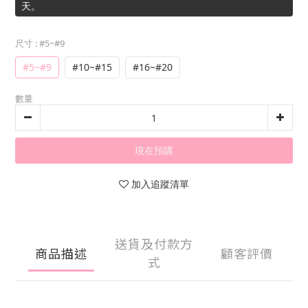
天。
尺寸
: #5~#9
#5~#9
#10~#15
#16~#20
數量
現在預購
加入追蹤清單
送貨及付款方
商品描述
顧客評價
式