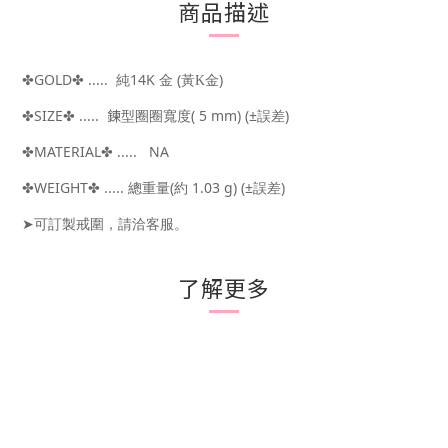
商品描述
GOLD
.....
14K
(
)
✤
✤
純
金
黃K
金
SIZE
..... 鍊型圈圈
( 5 mm)
(±
)
✤
✤
寬度
誤差
MATERIAL
..... NA
✤
✤
WEIGHT
.....
(
1
.03 g)
(±
)
✤
✤
總重量
約
誤差
➤可訂製戒圍，請洽客服。
了解更多