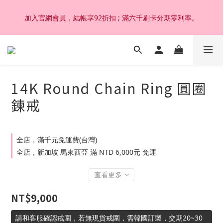
加入官網會員，結帳享92折扣 ; 滿六千刷卡分期零利率。
加入官網會員，結帳享92折扣 ; 滿六千刷卡分期零利率。
韓國設計製作。純14K 18K金，非鍍金非注金；洗澡，運動(汗
水)，潛水(海水)，皆可佩戴，終身保固不退色。
14K Round Chain Ring 圓圈
加入官網會員，結帳享92折扣 ; 滿六千刷卡分期零利率。
鍊戒
全店，滿千元免運費(台灣)
全店，新加坡 馬來西亞 滿 NTD 6,000元 免運
查看更多
NT$9,000
請和客服確認戒圍，若無現貨戒圍，需韓國訂製，交期20~30