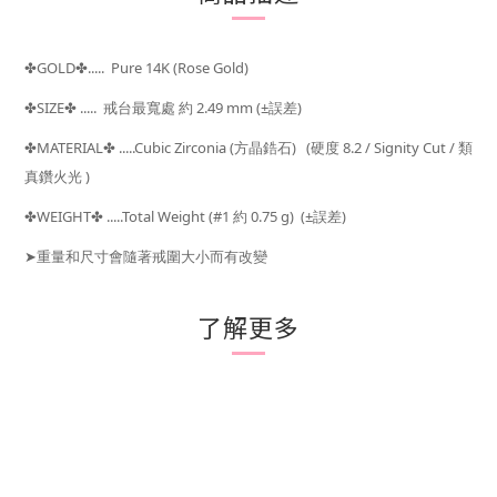
GOLD
..... Pure 14K (Rose Gold)
✤
✤
SIZE
..... 戒台最寬處 約 2.49 mm
(±
)
✤
✤
誤差
MATERIAL
.....Cubic Zirconia (方晶鋯石) (硬度 8.2 / Signity Cut / 類
✤
✤
真鑽火光 )
WEIGHT
.....Total Weight (#1 約 0.75
g) (±
)
✤
✤
誤差
➤
重量和尺寸會隨著戒圍大小而有改變
了解更多