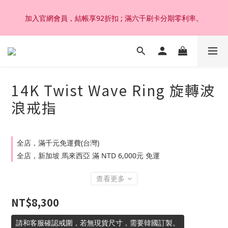
加入官網會員，結帳享92折扣 ; 滿六千刷卡分期零利率。
加入官網會員，結帳享92折扣 ; 滿六千刷卡分期零利率。
韓國設計製作。純14K 18K金，非鍍金非注金；洗澡，運動(汗
水)，潛水(海水)，皆可佩戴，終身保固不退色。
14K Twist Wave Ring 旋轉波
加入官網會員，結帳享92折扣 ; 滿六千刷卡分期零利率。
浪戒指
全店，滿千元免運費(台灣)
全店，新加坡 馬來西亞 滿 NTD 6,000元 免運
查看更多
NT$8,300
請和客服確認戒圍，若無現貨尺寸，需要韓國訂製。