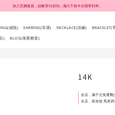
加入官網會員，結帳享92折扣 ; 滿六千刷卡分期零利率。
加入官網會員，結帳享92折扣 ; 滿六千刷卡分期零利率。
4K 18K金，非鍍金非注金；洗澡，運動(汗水)，潛水(海水)，皆可佩戴
RING(戒指)
EARRING(耳環)
NECKLACE(項鍊)
BRACELET(
加入官網會員，結帳享92折扣 ; 滿六千刷卡分期零利率。
石)
BLOG(珠寶教室)
14K
全店，滿千元免運費(
全店，新加坡 馬來西亞 