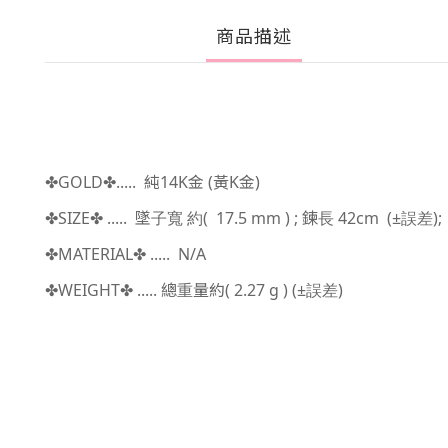
商品描述
GOLD
.....
純14K金
(黃K金)
✤
✤
SIZE
..... 墜子寬
約( 17.5 mm
) ; 鍊長 42cm
(±
);
✤
✤
誤差
MATERIAL
..... N/A
✤
✤
WEIGHT
.....
總重量
約( 2.27
g )
(±
)
✤
✤
誤差