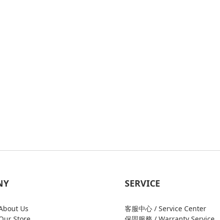
NY
SERVICE
bout Us
客服中心 / Service Center
ur Store
保固服務 / Warranty Service