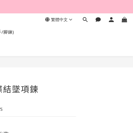
繁體中文
，終身保固不退色。
手/腳鍊)
蝴蝶結墜項鍊
VS