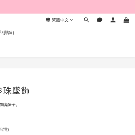
繁體中文
，終身保固不退色。
手/腳鍊)
鍊珍珠墜飾
加購鍊子。
台灣)