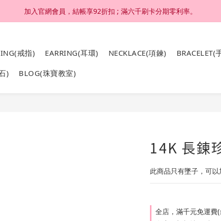
加入官網會員，結帳享92折扣 ; 滿六千刷卡分期零利率。
加入官網會員，結帳享92折扣 ; 滿六千刷卡分期零利率。
4K 18K金，非鍍金非注金；洗澡，運動(汗水)，潛水(海水)，皆可佩戴
RING(戒指)
EARRING(耳環)
NECKLACE(項鍊)
BRACELET(
加入官網會員，結帳享92折扣 ; 滿六千刷卡分期零利率。
石)
BLOG(珠寶教室)
14K 長
此商品只有墜子，可以
全店，滿千元免運費(