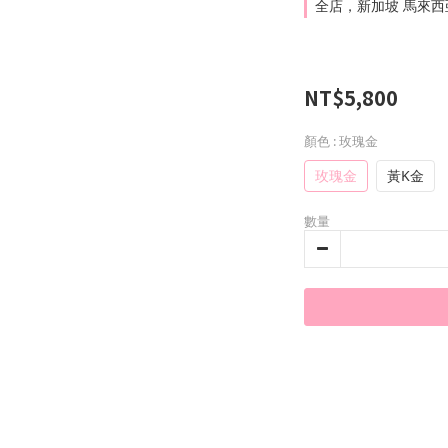
全店，新加坡 馬來西亞 
NT$5,800
顏色
: 玫瑰金
玫瑰金
黃K金
數量