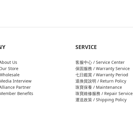
NY
SERVICE
bout Us
客服中心 / Service Center
ur Store
保固服務 / Warranty Service
holesale
七日鑑賞 / Warranty Period
edia Interview
退換貨說明 / Return Policy
liance Partner
珠寶保養 / Maintenance
ember Benefits
珠寶維修服務 / Repair Service
運送政策 / Shipping Policy