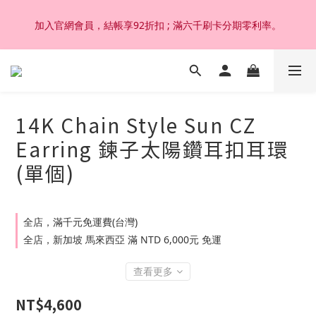
加入官網會員，結帳享92折扣 ; 滿六千刷卡分期零利率。
加入官網會員，結帳享92折扣 ; 滿六千刷卡分期零利率。
韓國設計製作。純14K 18K金，非鍍金非注金；洗澡，運動(汗
水)，潛水(海水)，皆可佩戴，終身保固不退色。
14K Chain Style Sun CZ
加入官網會員，結帳享92折扣 ; 滿六千刷卡分期零利率。
Earring 鍊子太陽鑽耳扣耳環
(單個)
全店，滿千元免運費(台灣)
全店，新加坡 馬來西亞 滿 NTD 6,000元 免運
查看更多
NT$4,600