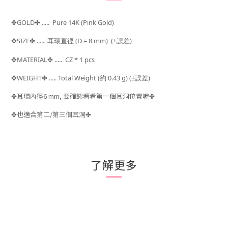
GOLD
..... Pure 14K (Pink Gold)
✤
✤
SIZE
.....
耳環直徑 (D = 8 mm) (±
)
✤
✤
誤差
MATERIAL
..... CZ * 1 pcs
✤
✤
WEIGHT
..... Total Weight (
約 0.43 g) (±
)
✤
✤
誤差
耳環內徑6 mm, 要確認看看第一個耳洞位置喔
✤
✤
也適合第二/第三個耳洞
✤
✤
了解更多