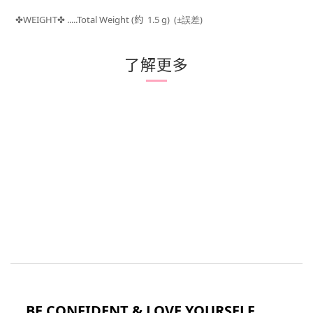
WEIGHT
.....Total Weight (約 1.5
g) (±
)
✤
✤
誤差
了解更多
BE CONFIDENT & LOVE YOURSELF