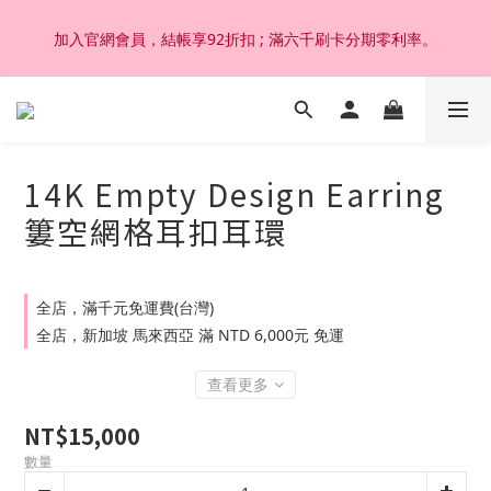
加入官網會員，結帳享92折扣 ; 滿六千刷卡分期零利率。
加入官網會員，結帳享92折扣 ; 滿六千刷卡分期零利率。
韓國設計製作。純14K 18K金，非鍍金非注金；洗澡，運動(汗
水)，潛水(海水)，皆可佩戴，終身保固不退色。
14K Empty Design Earring
加入官網會員，結帳享92折扣 ; 滿六千刷卡分期零利率。
簍空網格耳扣耳環
全店，滿千元免運費(台灣)
全店，新加坡 馬來西亞 滿 NTD 6,000元 免運
查看更多
NT$15,000
數量