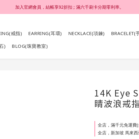
加入官網會員，結帳享92折扣 ; 滿六千刷卡分期零利率。
加入官網會員，結帳享92折扣 ; 滿六千刷卡分期零利率。
4K 18K金，非鍍金非注金；洗澡，運動(汗水)，潛水(海水)，皆可佩戴
RING(戒指)
EARRING(耳環)
NECKLACE(項鍊)
BRACELET(
加入官網會員，結帳享92折扣 ; 滿六千刷卡分期零利率。
石)
BLOG(珠寶教室)
14K Eye 
睛波浪戒
全店，滿千元免運費(
全店，新加坡 馬來西亞 