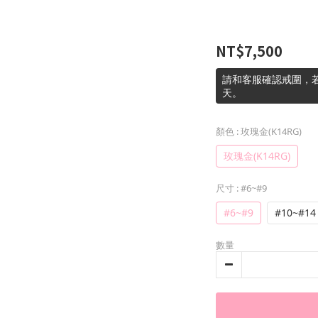
NT$7,500
請和客服確認戒圍，若
天。
顏色
: 玫瑰金(K14RG)
玫瑰金(K14RG)
尺寸
: #6~#9
#6~#9
#10~#14
數量