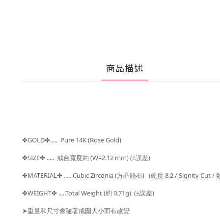
商品描述
GOLD
..... Pure 14K (Rose Gold)
✤
✤
SIZE
.....
戒台寬度約
(W=2.12 mm) (±
誤差
)
✤
✤
MATERIAL
.....
Cubic Zirconia (方晶鋯石) (硬度 8.2 / Signity Cut
✤
✤
WEIGHT
.....Total Weight (
約
0.71g) (±
誤差
)
✤
✤
重量和尺寸會隨著戒圍大小而有改變
➤