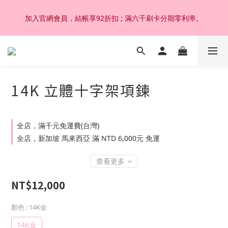
加入官網會員，結帳享92折扣 ; 滿六千刷卡分期零利率。
加入官網會員，結帳享92折扣 ; 滿六千刷卡分期零利率。
韓國設計製作。純14K 18K金，非鍍金非注金；洗澡，運動(汗
水)，潛水(海水)，皆可佩戴，終身保固不退色。
14K 立體十字架項鍊
加入官網會員，結帳享92折扣 ; 滿六千刷卡分期零利率。
全店，滿千元免運費(台灣)
全店，新加坡 馬來西亞 滿 NTD 6,000元 免運
查看更多
NT$12,000
顏色
: 14K金
14K金