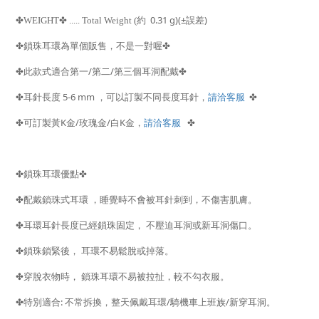
0.31 g)(±
)
✤
WEIGHT
✤
..... Total Weight (
約
誤差
✤
鎖珠耳環為單個販售，不是一對喔
✤
/
/
✤
此款式適合第一
第二
第三個耳洞配戴
✤
5-6 mm
請洽客服
✤
耳針長度
，可以訂製不同長度耳針，
✤
K
/
/
K
請洽客服
✤
可訂製黃
金
玫瑰金
白
金，
✤
✤
鎖珠耳環優點
✤
✤
配戴鎖珠式耳環
，睡覺時不會被耳針刺到，不傷害肌膚。
✤
耳環耳針長度已經鎖珠固定，
不壓迫耳洞或新耳洞傷口。
✤
鎖珠鎖緊後，
耳環不易鬆脫或掉落。
✤
穿脫衣物時，
鎖珠耳環不易被拉扯，較不勾衣服。
:
/
/
✤
特別適合
不常拆換，整天佩戴耳環
騎機車上班族
新穿耳洞。