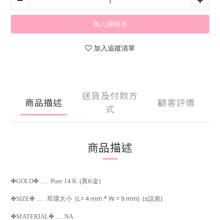
加入購物車
加入追蹤清單
送貨及付款方
商品描述
顧客評價
式
商品描述
✤
GOLD
✤
..... Pure 14 K (黃K金)
(L= 4 mm * W = 9 mm) (±
)
✤
SIZE
✤
.....
耳環大小
誤差
✤
MATERIAL
✤
..... NA