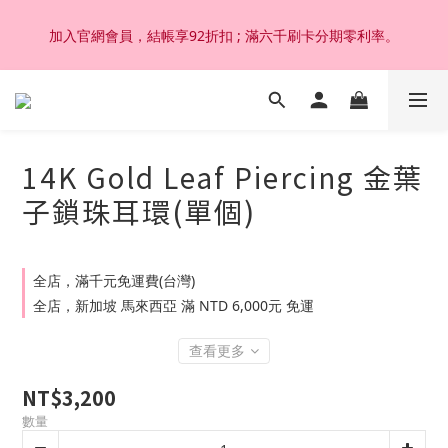
加入官網會員，結帳享92折扣 ; 滿六千刷卡分期零利率。
加入官網會員，結帳享92折扣 ; 滿六千刷卡分期零利率。
韓國設計製作。純14K 18K金，非鍍金非注金；洗澡，運動(汗
水)，潛水(海水)，皆可佩戴，終身保固不退色。
14K Gold Leaf Piercing 金葉
加入官網會員，結帳享92折扣 ; 滿六千刷卡分期零利率。
子鎖珠耳環(單個)
全店，滿千元免運費(台灣)
全店，新加坡 馬來西亞 滿 NTD 6,000元 免運
查看更多
NT$3,200
數量