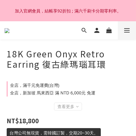
加入官網會員，結帳享92折扣 ; 滿六千刷卡分期零利率。
加入官網會員，結帳享92折扣 ; 滿六千刷卡分期零利率。
韓國設計製作。純14K 18K金，非鍍金非注金；洗澡，運動(汗
水)，潛水(海水)，皆可佩戴，終身保固不退色。
18K Green Onyx Retro
加入官網會員，結帳享92折扣 ; 滿六千刷卡分期零利率。
Earring 復古綠瑪瑙耳環
全店，滿千元免運費(台灣)
全店，新加坡 馬來西亞 滿 NTD 6,000元 免運
查看更多
NT$18,800
台灣公司無現貨，需韓國訂製，交期20~30天。