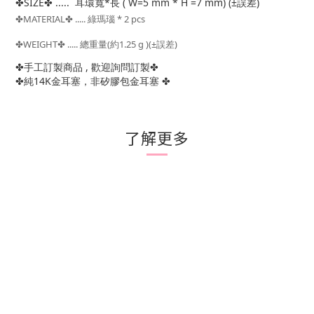
✤
SIZE
✤
..... 耳環寬*長
( W=5 mm * H =7 mm)
(
±誤差)
✤
MATERIAL
✤
..... 綠瑪瑙
* 2 pcs
✤
WEIGHT
✤
.....
總重量(約1.25 g )(
±誤差)
✤
手工訂製商品 , 歡迎詢問訂製
✤
✤
純14K金耳塞，非矽膠包金耳塞
✤
了解更多