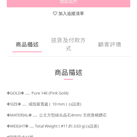
聯絡我們
加入追蹤清單
送貨及付款方
商品描述
顧客評價
式
商品描述
GOLD
..... Pure 14K (Pink Gold)
✤
✤
SIZE
..... 戒指最寬處
( 10 mm ) (±
)
✤
✤
誤差
MATERIAL
..... 公主方型綠尖晶石4mm/ 天然香檳鑽石
✤
✤
WEIGHT
..... Total Weight ( #11
約 3.63 g) (±
)
✤
✤
誤差