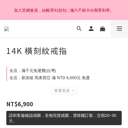
加入官網會員，結帳享92折扣 ; 滿六千刷卡分期零利率。
加入官網會員，結帳享92折扣 ; 滿六千刷卡分期零利率。
韓國設計製作。純14K 18K金，非鍍金非注金；洗澡，運動(汗
水)，潛水(海水)，皆可佩戴，終身保固不退色。
14K 橫刻紋戒指
加入官網會員，結帳享92折扣 ; 滿六千刷卡分期零利率。
全店，滿千元免運費(台灣)
全店，新加坡 馬來西亞 滿 NTD 6,000元 免運
查看更多
NT$6,900
請和客服確認戒圍，若無現貨戒圍，需韓國訂製，交期20~30
天。