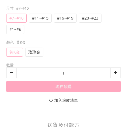
尺寸
: #7~#10
#7~#10
#11~#15
#16~#19
#20~#23
#1~#6
顏色
: 黃K金
黃K金
玫瑰金
數量
現在預購
加入追蹤清單
送貨及付款方