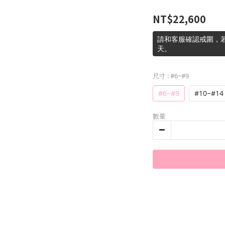
NT$22,600
請和客服確認戒圍，若
天。
尺寸
: #6~#9
#6~#9
#10~#14
數量