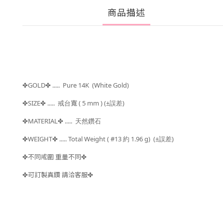
商品描述
GOLD
..... Pure 14K (White Gold)
✤
✤
SIZE
..... 戒台
寬 ( 5 mm )
(±
)
✤
✤
誤差
MATERIAL
..... 天然鑽石
✤
✤
WEIGHT
..... Total Weight ( #13
約 1.96 g) (±
)
✤
✤
誤差
不同戒圍 重量不同
✤
✤
可訂製真鑽 請洽客服
✤
✤