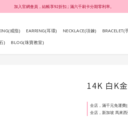
加入官網會員，結帳享92折扣 ; 滿六千刷卡分期零利率。
加入官網會員，結帳享92折扣 ; 滿六千刷卡分期零利率。
4K 18K金，非鍍金非注金；洗澡，運動(汗水)，潛水(海水)，皆可佩戴
RING(戒指)
EARRING(耳環)
NECKLACE(項鍊)
BRACELET(
加入官網會員，結帳享92折扣 ; 滿六千刷卡分期零利率。
石)
BLOG(珠寶教室)
14K 白
全店，滿千元免運費(
全店，新加坡 馬來西亞 