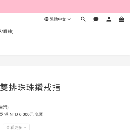
繁體中文
，終身保固不退色。
手/腳鍊)
K金雙排珠珠鑽戒指
台灣)
滿 NTD 6,000元 免運
查看更多