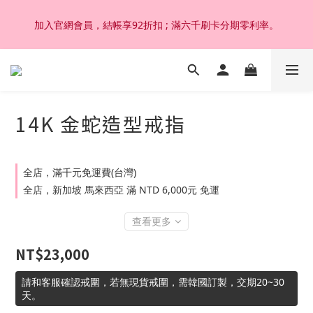
加入官網會員，結帳享92折扣 ; 滿六千刷卡分期零利率。
加入官網會員，結帳享92折扣 ; 滿六千刷卡分期零利率。
韓國設計製作。純14K 18K金，非鍍金非注金；洗澡，運動(汗
水)，潛水(海水)，皆可佩戴，終身保固不退色。
14K 金蛇造型戒指
加入官網會員，結帳享92折扣 ; 滿六千刷卡分期零利率。
全店，滿千元免運費(台灣)
全店，新加坡 馬來西亞 滿 NTD 6,000元 免運
查看更多
NT$23,000
請和客服確認戒圍，若無現貨戒圍，需韓國訂製，交期20~30
天。