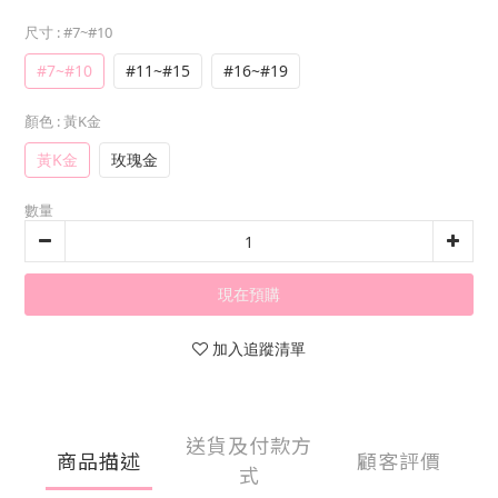
尺寸
: #7~#10
#7~#10
#11~#15
#16~#19
顏色
: 黃K金
黃K金
玫瑰金
數量
現在預購
加入追蹤清單
送貨及付款方
商品描述
顧客評價
式