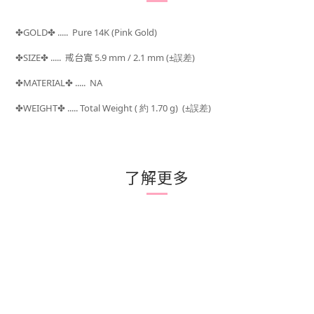
GOLD
..... Pure 14K (Pink Gold)
✤
✤
SIZE
.....
戒台寬 5.9 mm / 2.1 mm
(±
)
✤
✤
誤差
MATERIAL
..... NA
✤
✤
WEIGHT
..... Total Weight (
約 1.70 g) (±
)
✤
✤
誤差
了解更多