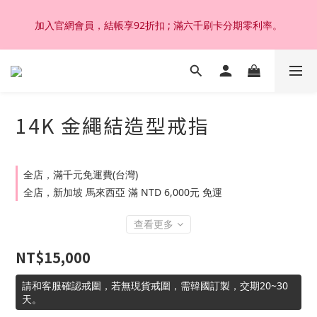
加入官網會員，結帳享92折扣 ; 滿六千刷卡分期零利率。
加入官網會員，結帳享92折扣 ; 滿六千刷卡分期零利率。
韓國設計製作。純14K 18K金，非鍍金非注金；洗澡，運動(汗
水)，潛水(海水)，皆可佩戴，終身保固不退色。
14K 金繩結造型戒指
加入官網會員，結帳享92折扣 ; 滿六千刷卡分期零利率。
全店，滿千元免運費(台灣)
全店，新加坡 馬來西亞 滿 NTD 6,000元 免運
查看更多
NT$15,000
請和客服確認戒圍，若無現貨戒圍，需韓國訂製，交期20~30
天。