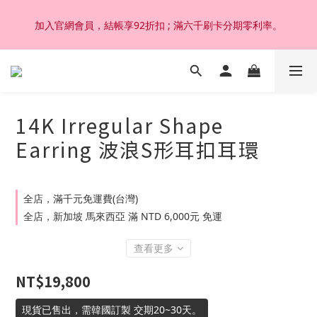
加入官網會員，結帳享92折扣 ; 滿六千刷卡分期零利率。
加入官網會員，結帳享92折扣 ; 滿六千刷卡分期零利率。
韓國設計製作。純14K 18K金，非鍍金非注金；洗澡，運動(汗
水)，潛水(海水)，皆可佩戴，終身保固不退色。
14K Irregular Shape
加入官網會員，結帳享92折扣 ; 滿六千刷卡分期零利率。
Earring 波浪S形耳扣耳環
全店，滿千元免運費(台灣)
全店，新加坡 馬來西亞 滿 NTD 6,000元 免運
查看更多
NT$19,800
現貨已售出，需韓國訂製 交期20~30天。