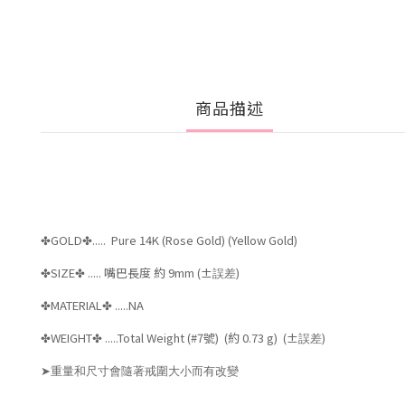
商品描述
GOLD
..... Pure 14K (Rose Gold) (Yellow Gold)
✤
✤
SIZE
..... 嘴巴長度 約 9mm
(±
)
✤
✤
誤差
MATERIAL
.....NA
✤
✤
WEIGHT
.....Total Weight (#7號) (約 0
.73 g) (±
)
✤
✤
誤差
➤
重量和尺寸會隨著戒圍大小而有改變