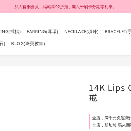
加入官網會員，結帳享92折扣 ; 滿六千刷卡分期零利率。
加入官網會員，結帳享92折扣 ; 滿六千刷卡分期零利率。
4K 18K金，非鍍金非注金；洗澡，運動(汗水)，潛水(海水)，皆可佩戴
RING(戒指)
EARRING(耳環)
NECKLACE(項鍊)
BRACELET(
加入官網會員，結帳享92折扣 ; 滿六千刷卡分期零利率。
石)
BLOG(珠寶教室)
14K Lips
戒
全店，滿千元免運費(
全店，新加坡 馬來西亞 