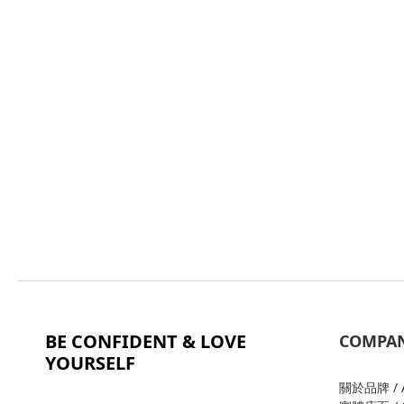
BE CONFIDENT & LOVE
COMPA
YOURSELF
關於品牌 / A