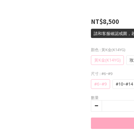
NT$8,500
請和客服確認戒圍，
顏色
: 黃K金(K14YG)
黃K金(K14YG)
玫
尺寸
: #6~#9
#6~#9
#10~#14
數量