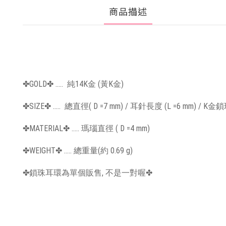
商品描述
✤GOLD✤ ..... 純14K金 (黃K金)
✤SIZE✤ ..... 總直徑( D =7 mm) / 耳針長度 (L =6 mm) / K金
✤MATERIAL✤ ..... 瑪瑙直徑 ( D =4 mm)
✤WEIGHT✤ ..... 總重量(約 0.69 g)
✤鎖珠耳環為單個販售, 不是一對喔✤