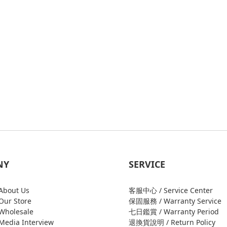
NY
SERVICE
bout Us
客服中心 / Service Center
ur Store
保固服務 / Warranty Service
holesale
七日鑑賞 / Warranty Period
edia Interview
退換貨說明 / Return Policy