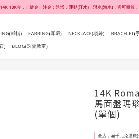
4K 18K金，非鍍金非注金；洗澡，運動(汗水)，潛水(海水)，皆可佩戴
加入官網會員，結帳享92折扣 ; 滿六千刷卡分期零利率。
加入官網會員，結帳享92折扣 ; 滿六千刷卡分期零利率。
RING(戒指)
EARRING(耳環)
NECKLACE(項鍊)
BRACELET(
石)
BLOG(珠寶教室)
14K Roma
馬面盤瑪瑙
(單個)
全店，滿千元免運費(