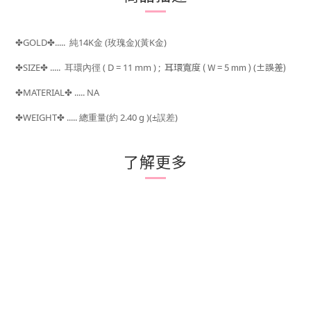
GOLD
.....
純14K金
(玫瑰金)(黃K金)
✤
✤
耳環寬度
( W = 5 mm )
±誤差)
SIZE
..... 耳環內徑
( D = 11 mm ) ;
(
✤
✤
MATERIAL
.....
NA
✤
✤
WEIGHT
.....
總重量(約 2.40 g )(
±誤差)
✤
✤
了解更多