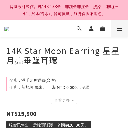
韓國設計製作。純14K 18K金，非鍍金非注金；洗澡，運動(汗
加入官網會員，結帳享92折扣 ; 滿六千刷卡分期零利率。
水)，潛水(海水)，皆可佩戴，終身保固不退色。
加入官網會員，結帳享92折扣 ; 滿六千刷卡分期零利率。
14K Star Moon Earring 星星
月亮垂墜耳環
全店，滿千元免運費(台灣)
全店，新加坡 馬來西亞 滿 NTD 6,000元 免運
查看更多
NT$19,800
現貨已售出，需韓國訂製，交期約20~30天。