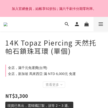
加入官網會員，結帳享92折扣 ; 滿六千刷卡分期零利率。
加入官網會員，結帳享92折扣 ; 滿六千刷卡分期零利率。
韓國設計製作。純14K 18K金，非鍍金非注金；洗澡，運動(汗
水)，潛水(海水)，皆可佩戴，終身保固不退色。
14K Topaz Piercing 天然托
加入官網會員，結帳享92折扣 ; 滿六千刷卡分期零利率。
帕石鎖珠耳環 (單個)
全店，滿千元免運費(台灣)
全店，新加坡 馬來西亞 滿 NTD 6,000元 免運
查看更多
NT$3,300
現貨已售出，需韓國訂製，須等 2 ~ 3 週。