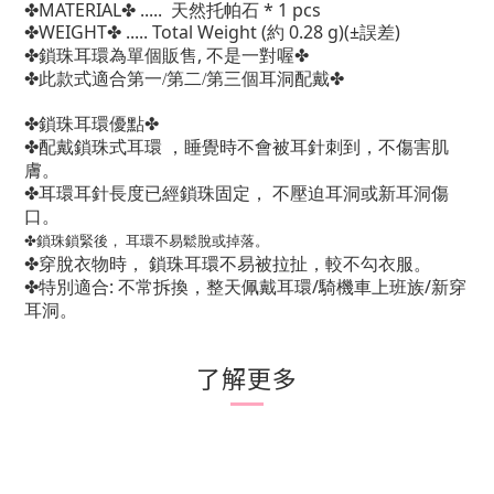
✤
MATERIAL
✤
..... 天然托帕石 * 1 pcs
✤
WEIGHT
✤
..... Total Weight (
約 0.28 g)(±
)
誤差
✤
,
✤
鎖珠耳環為單個販售
不是一對喔
✤
✤
此款式適合第一/第二/第三個耳洞配戴
✤
✤
鎖珠耳環優點
✤
配戴鎖珠式耳環
，睡覺時不會被耳針刺到，不傷害肌
膚。
✤
耳環耳針長度已經鎖珠固定，
不壓迫耳洞或新耳洞傷
口。
✤
鎖珠鎖緊後，
耳環不易鬆脫或掉落。
✤
穿脫衣物時，
鎖珠耳環不易被拉扯，較不勾衣服。
✤
:
/
/
特別適合
不常拆換，整天佩戴耳環
騎機車上班族
新穿
耳洞。
了解更多