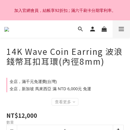
加入官網會員，結帳享92折扣 ; 滿六千刷卡分期零利率。
加入官網會員，結帳享92折扣 ; 滿六千刷卡分期零利率。
韓國設計製作。純14K 18K金，非鍍金非注金；洗澡，運動(汗
水)，潛水(海水)，皆可佩戴，終身保固不退色。
14K Wave Coin Earring 波浪
加入官網會員，結帳享92折扣 ; 滿六千刷卡分期零利率。
錢幣耳扣耳環(內徑8mm)
全店，滿千元免運費(台灣)
全店，新加坡 馬來西亞 滿 NTD 6,000元 免運
查看更多
NT$12,000
數量